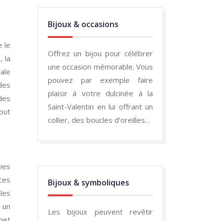
Bijoux & occasions
 le
Offrez un bijou pour célébrer
, la
une occasion mémorable. Vous
pale
pouvez par exemple faire
des
plaisir à votre dulcinée à la
 des
Saint-Valentin en lui offrant un
out
collier, des boucles d’oreilles…
ies
nces
Bijoux & symboliques
les
 un
Les bijoux peuvent revêtir
met