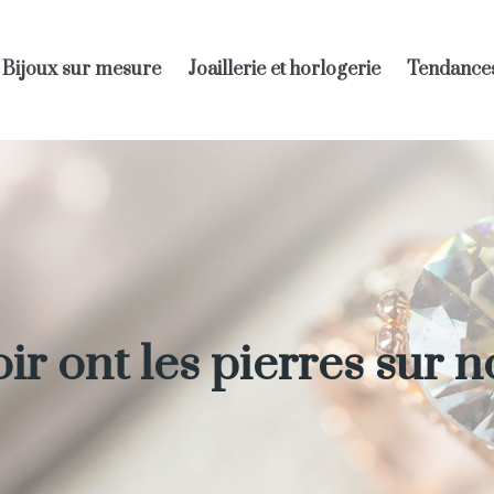
Bijoux sur mesure
Joaillerie et horlogerie
Tendance
r ont les pierres sur n