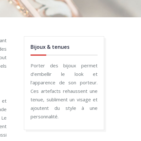
ant
Bijoux & tenues
des
out
Porter des bijoux permet
els
d’embellir le look et
l’apparence de son porteur.
Ces artefacts rehaussent une
tenue, subliment un visage et
 et
ajoutent du style à une
nde
personnalité.
. Le
ent
ssi