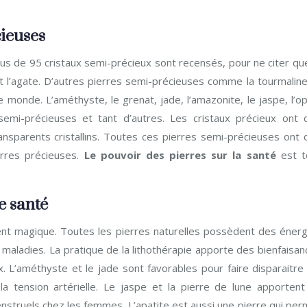
cieuses
s de 95 cristaux semi-précieux sont recensés, pour ne citer que
e et l’agate. D’autres pierres semi-précieuses comme la tourmaline
le monde. L’améthyste, le grenat, jade, l’amazonite, le jaspe, l’o
 semi-précieuses et tant d’autres. Les cristaux précieux ont 
transparents cristallins. Toutes ces pierres semi-précieuses ont
rres précieuses.
Le pouvoir des
pierres sur la santé
est t
e santé
ent magique. Toutes les pierres naturelles possèdent des énerg
 maladies. La pratique de la lithothérapie apporte des bienfaisa
. L’améthyste et le jade sont favorables pour faire disparaitre 
a tension artérielle. Le jaspe et la pierre de lune apportent
nstruels chez les femmes. L’apatite est aussi une pierre qui per