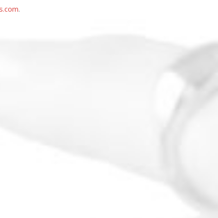
es.com
.